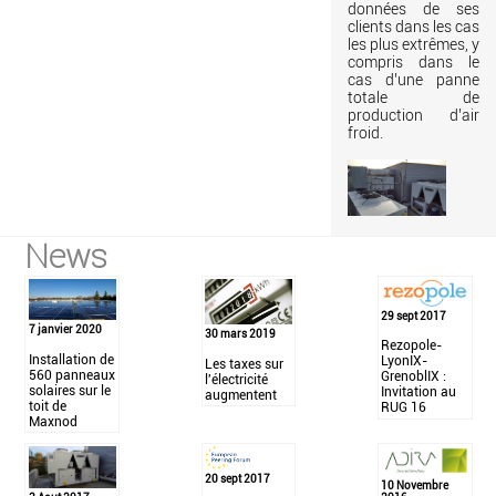
données de ses
clients dans les cas
les plus extrêmes, y
compris dans le
cas d’une panne
totale de
production d’air
froid.
News
29 sept 2017
7 janvier 2020
30 mars 2019
Rezopole-
Installation de
LyonIX-
Les taxes sur
560 panneaux
GrenoblIX :
l'électricité
solaires sur le
Invitation au
augmentent
toit de
RUG 16
Maxnod
20 sept 2017
10 Novembre