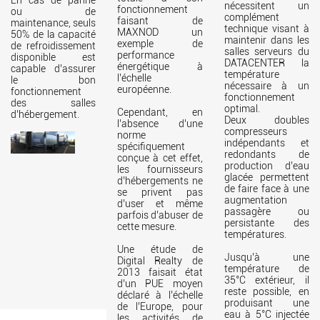
En cas de panne
nécessitent un
fonctionnement
ou de
complément
faisant de
maintenance, seuls
technique visant à
MAXNOD un
50% de la capacité
maintenir dans les
exemple de
de refroidissement
salles serveurs du
performance
disponible est
DATACENTER la
énergétique à
capable d’assurer
température
l’échelle
le bon
nécessaire à un
européenne.
fonctionnement
fonctionnement
des salles
optimal.
Cependant, en
d’hébergement.
Deux doubles
l’absence d’une
compresseurs
norme
indépendants et
spécifiquement
redondants de
conçue à cet effet,
production d’eau
les fournisseurs
glacée permettent
d’hébergements ne
de faire face à une
se privent pas
augmentation
d’user et même
passagère ou
parfois d’abuser de
persistante des
cette mesure.
températures.
Une étude de
Jusqu’à une
Digital Realty de
température de
2013 faisait état
35°C extérieur, il
d’un PUE moyen
reste possible, en
déclaré à l’échelle
produisant une
de l’Europe, pour
eau à 5°C injectée
les activités de