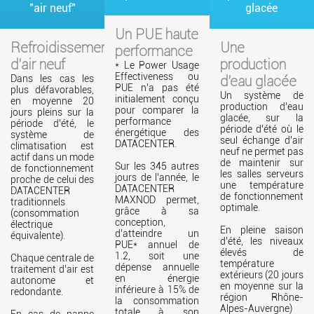
"air neuf"
glacée
Un PUE haute
Refroidissement
Une
performance
d'air neuf
production
* Le Power Usage
Effectiveness ou
Dans les cas les
d'eau glacée
PUE n’a pas été
plus défavorables,
Un système de
initialement conçu
en moyenne 20
production d’eau
pour comparer la
jours pleins sur la
glacée, sur la
performance
période d’été, le
période d’été où le
énergétique des
système de
seul échange d’air
DATACENTER.
climatisation est
neuf ne permet pas
actif dans un mode
de maintenir sur
Sur les 345 autres
de fonctionnement
les salles serveurs
jours de l’année, le
proche de celui des
une température
DATACENTER
DATACENTER
de fonctionnement
MAXNOD permet,
traditionnels
optimale.
grâce à sa
(consommation
conception,
électrique
En pleine saison
d’atteindre un
équivalente).
d’été, les niveaux
PUE* annuel de
élevés de
1.2, soit une
Chaque centrale de
température
dépense annuelle
traitement d’air est
extérieurs (20 jours
en énergie
autonome et
en moyenne sur la
inférieure à 15% de
redondante.
région Rhône-
la consommation
Alpes-Auvergne)
totale à son