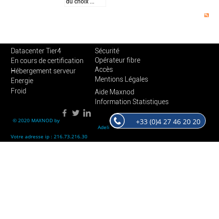
du choix ...
Datacenter Tier4
Sécurité
Opérateur fibre
En cours de certification
Accès
Hébergement serveur
Mentions Légales
Energie
Froid
Aide Maxnod
Information Statistiques
+33 (0)4 27 46 20 20
© 2020 MAXNOD by
Adeli
Votre adresse ip : 216.73.216.30