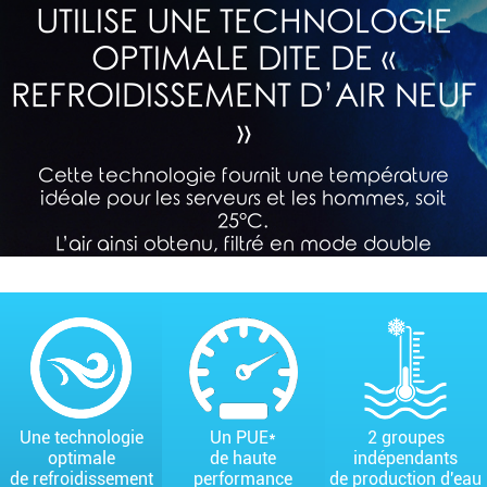
UTILISE UNE TECHNOLOGIE
OPTIMALE DITE DE «
REFROIDISSEMENT D’AIR NEUF
»
Cette technologie fournit une température
idéale pour les serveurs et les hommes, soit
25°C.
L’air ainsi obtenu, filtré en mode double
compartiment, est injecté dans des allées
froides hermétiquement closes,
à destination directe des infrastructures
serveurs hébergées.
Une technologie
Un PUE*
2 groupes
optimale
de haute
indépendants
de refroidissement
performance
de production d'eau