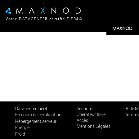
Votre DATACENTER certifié TIER4©
MAXNOD
Datacenter Tier4
Sécurité
Aide 
Opérateur fibre
En cours de certification
Inform
Accès
Hébergement serveur
Mentions Légales
Energie
Froid